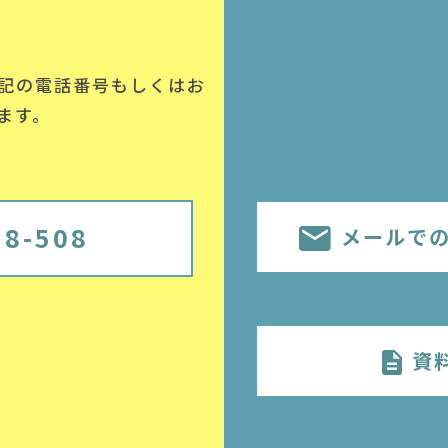
記の電話番号
もしくはお
ます。
58-508
メールで
資