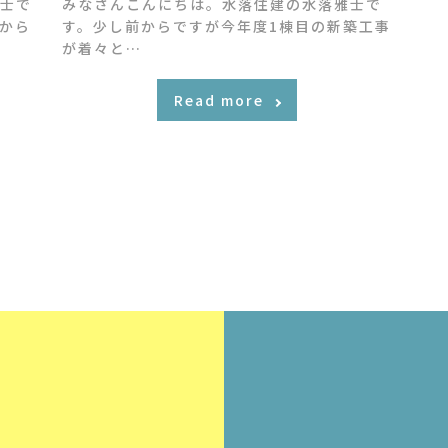
士で
みなさんこんにちは。水落住建の水落雅士で
から
す。少し前からですが今年度1棟目の新築工事
が着々と…
Read more