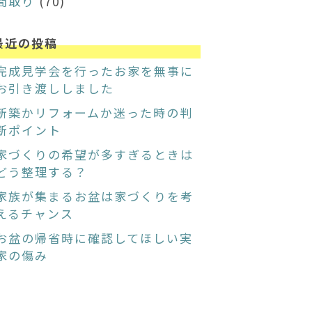
間取り
(70)
最近の投稿
完成見学会を行ったお家を無事に
お引き渡ししました
新築かリフォームか迷った時の判
断ポイント
家づくりの希望が多すぎるときは
どう整理する？
家族が集まるお盆は家づくりを考
えるチャンス
お盆の帰省時に確認してほしい実
家の傷み