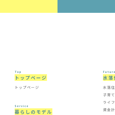
Top
Futur
トップページ
水落
トップページ
水落
子育
ライ
Service
資金
暮らしのモデル