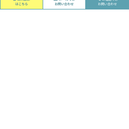
はこちら
お問い合わせ
お問い合わせ
水落住建の家づくり
水落住建の家づくり
子育て家庭の方へ
ライフプラン
資金計画
Advantage
徹底的お客様目線
私たちの想い
社員大工がいる強み
土地探しのお手伝い
アレルギー対策で安心して暮らせる家
施工の流れ
安心の保証