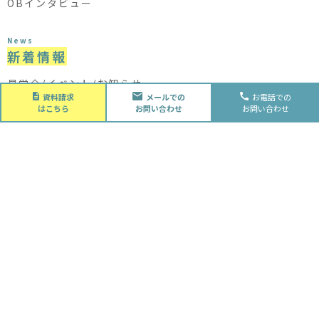
OBインタビュー
News
新着情報
見学会/イベント/お知らせ
資料請求
メールでの
お電話での
二代目ブログ
はこちら
お問い合わせ
お問い合わせ
About
会社概要
会社概要
スタッフ紹介
採用情報
Future
水落住建の家づくり
水落住建の家づくり