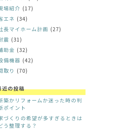
現場紹介
(17)
省エネ
(34)
社長マイホーム計画
(27)
耐震
(31)
補助金
(32)
設備機器
(42)
間取り
(70)
最近の投稿
新築かリフォームか迷った時の判
断ポイント
家づくりの希望が多すぎるときは
どう整理する？