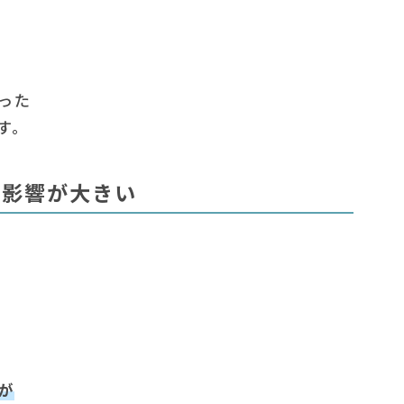
った
す。
ど影響が大きい
が