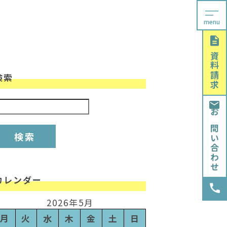
menu
資料請求
検索
検索:
お問い合わせ
カレンダー
2026年5月
月
火
水
木
金
土
日