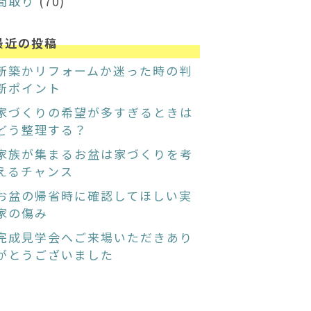
間取り
(70)
最近の投稿
新築かリフォームか迷った時の判
断ポイント
家づくりの希望が多すぎるときは
どう整理する？
家族が集まるお盆は家づくりを考
えるチャンス
お盆の帰省時に確認してほしい実
家の傷み
完成見学会へご来場いただきあり
がとうございました