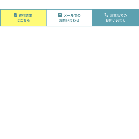
About
資料請求
メールでの
お電話での
会社概要
はこちら
お問い合わせ
お問い合わせ
会社概要
スタッフ紹介
採用情報
Future
水落住建の家づくり
水落住建の家づくり
子育て家庭の方へ
ライフプラン
資金計画
Advantage
徹底的お客様目線