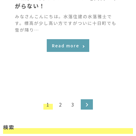
がらない！
みなさんこんにちは。水落住建の水落雅士で
す。標高が少し高い方ですがついに十日町でも
雪が降り…
Read more
投稿のページ送り
1
2
3
検索