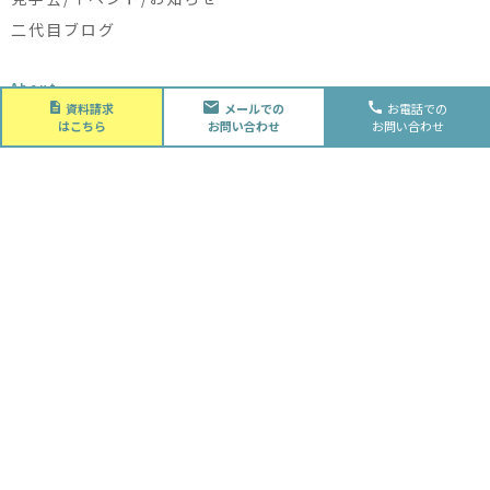
二代目ブログ
About
会社概要
資料請求
メールでの
お電話での
はこちら
お問い合わせ
お問い合わせ
会社概要
スタッフ紹介
採用情報
Future
水落住建の家づくり
水落住建の家づくり
子育て家庭の方へ
ライフプラン
資金計画