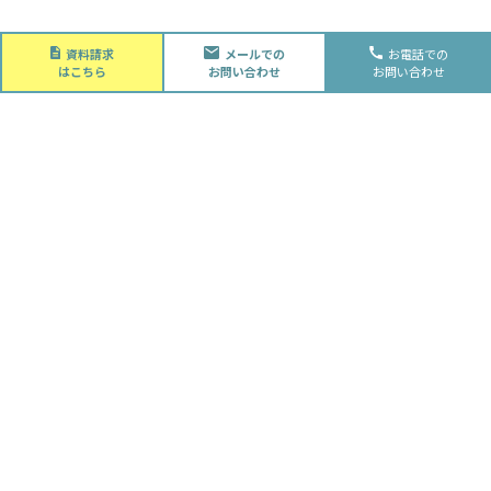
About
資料請求
メールでの
お電話での
会社概要
はこちら
お問い合わせ
お問い合わせ
会社概要
スタッフ紹介
採用情報
Future
水落住建の家づくり
水落住建の家づくり
子育て家庭の方へ
ライフプラン
資金計画
Advantage
徹底的お客様目線