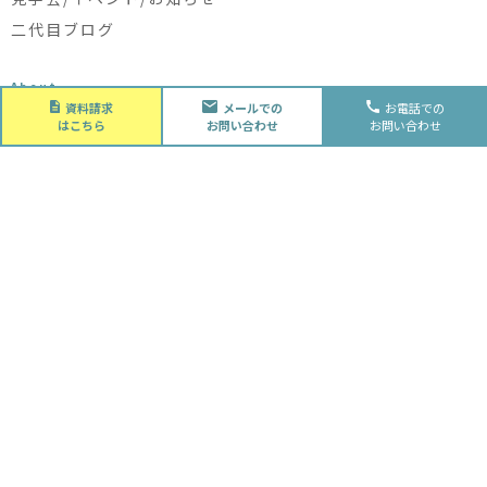
二代目ブログ
About
会社概要
資料請求
メールでの
お電話での
はこちら
お問い合わせ
お問い合わせ
会社概要
スタッフ紹介
採用情報
Future
水落住建の家づくり
水落住建の家づくり
子育て家庭の方へ
ライフプラン
資金計画