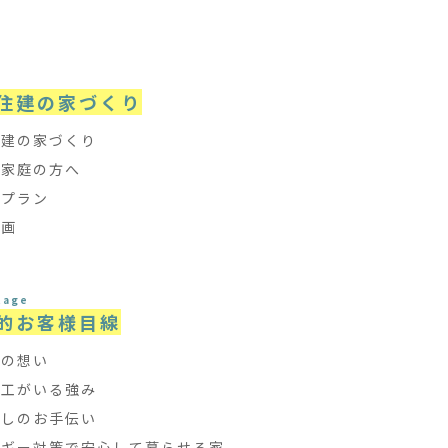
e
住建の家づくり
住建の家づくり
て家庭の方へ
フプラン
計画
tage
的お客様目線
ちの想い
大工がいる強み
探しのお手伝い
ルギー対策で安心して暮らせる家