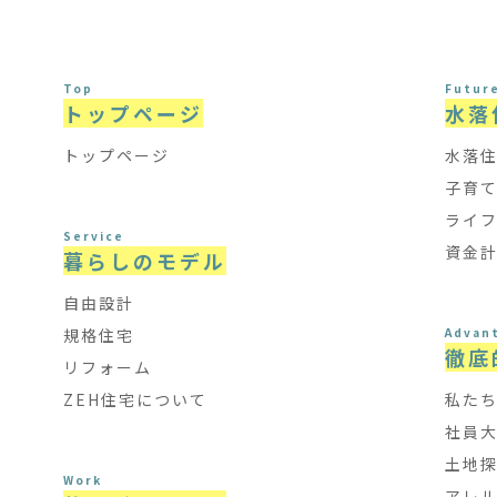
Top
Futur
トップページ
水落
トップページ
水落
子育
ライ
Service
資金
暮らしのモデル
自由設計
規格住宅
Advan
徹底
リフォーム
ZEH住宅について
私た
社員
土地
Work
アレ