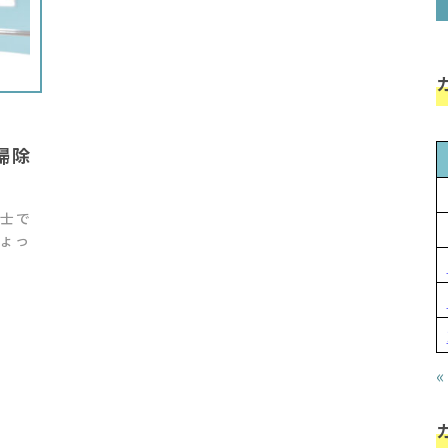
掃除
士で
ょっ
«