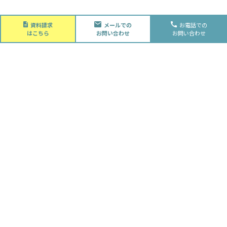
About
資料請求
メールでの
お電話での
会社概要
はこちら
お問い合わせ
お問い合わせ
会社概要
スタッフ紹介
採用情報
Future
水落住建の家づくり
水落住建の家づくり
子育て家庭の方へ
ライフプラン
資金計画
Advantage
徹底的お客様目線