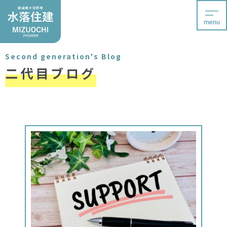
menu
Second generation's Blog
二代目ブログ