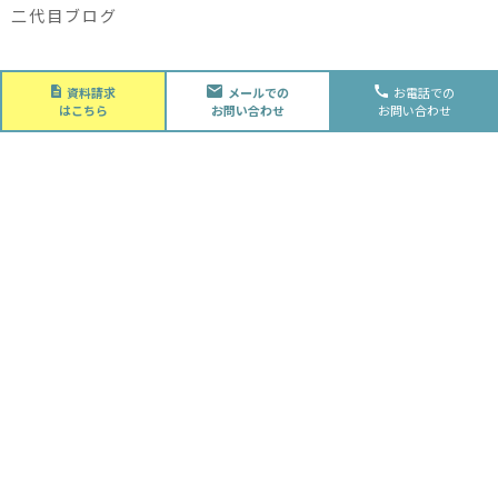
二代目ブログ
About
資料請求
メールでの
お電話での
会社概要
はこちら
お問い合わせ
お問い合わせ
会社概要
スタッフ紹介
採用情報
Future
水落住建の家づくり
水落住建の家づくり
子育て家庭の方へ
ライフプラン
資金計画
Advantage