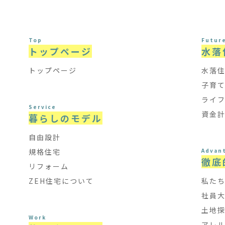
Top
Futur
トップページ
水落
トップページ
水落
子育
ライ
Service
資金
暮らしのモデル
自由設計
規格住宅
Advan
徹底
リフォーム
ZEH住宅について
私た
社員
土地
Work
アレ