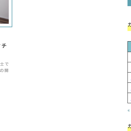
クチ
士で
の開
«