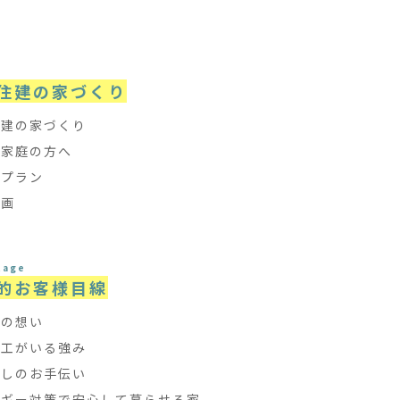
e
住建の家づくり
住建の家づくり
て家庭の方へ
フプラン
計画
tage
的お客様目線
ちの想い
大工がいる強み
探しのお手伝い
ルギー対策で安心して暮らせる家