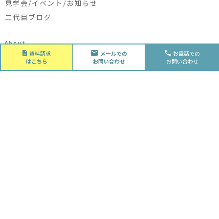
見学会/イベント/お知らせ
二代目ブログ
About
会社概要
資料請求
メールでの
お電話での
はこちら
お問い合わせ
お問い合わせ
会社概要
スタッフ紹介
採用情報
Future
水落住建の家づくり
水落住建の家づくり
子育て家庭の方へ
ライフプラン
資金計画