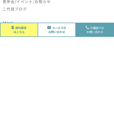
見学会/イベント/お知らせ
二代目ブログ
About
会社概要
資料請求
メールでの
お電話での
はこちら
お問い合わせ
お問い合わせ
会社概要
スタッフ紹介
採用情報
Future
水落住建の家づくり
水落住建の家づくり
子育て家庭の方へ
ライフプラン
資金計画