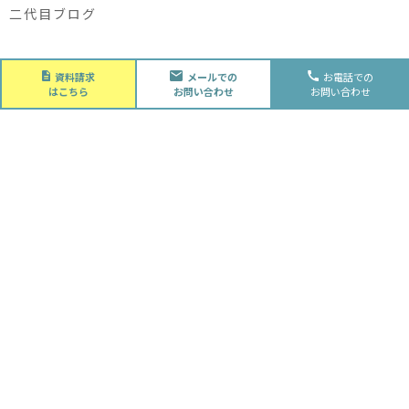
二代目ブログ
About
資料請求
メールでの
お電話での
会社概要
はこちら
お問い合わせ
お問い合わせ
会社概要
スタッフ紹介
採用情報
Future
水落住建の家づくり
水落住建の家づくり
子育て家庭の方へ
ライフプラン
資金計画