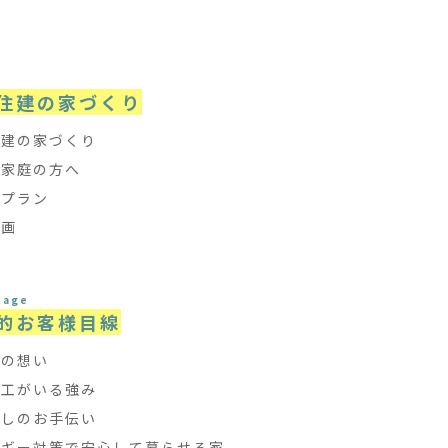
e
住建の家づくり
住建の家づくり
て家庭の方へ
フプラン
計画
tage
的お客様目線
ちの想い
大工がいる強み
探しのお手伝い
ルギー対策で安心して暮らせる家