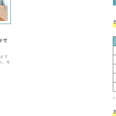
かで
士で
す。今
«