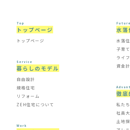
Top
Futur
トップページ
水落
トップページ
水落
子育
ライ
Service
資金
暮らしのモデル
自由設計
規格住宅
Advan
徹底
リフォーム
ZEH住宅について
私た
社員
土地
Work
アレ