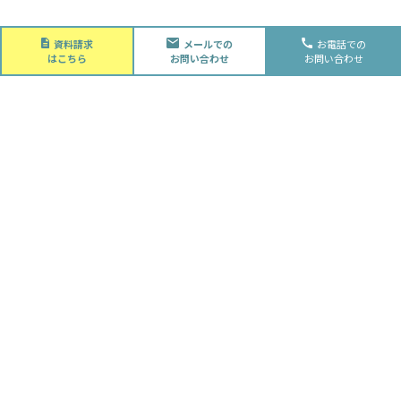
About
資料請求
メールでの
お電話での
会社概要
はこちら
お問い合わせ
お問い合わせ
会社概要
スタッフ紹介
採用情報
Future
水落住建の家づくり
水落住建の家づくり
子育て家庭の方へ
ライフプラン
資金計画
Advantage
徹底的お客様目線