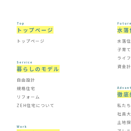
Top
Futur
トップページ
水落
トップページ
水落
子育
ライ
Service
資金
暮らしのモデル
自由設計
規格住宅
Advan
徹底
リフォーム
ZEH住宅について
私た
社員
土地
Work
アレ