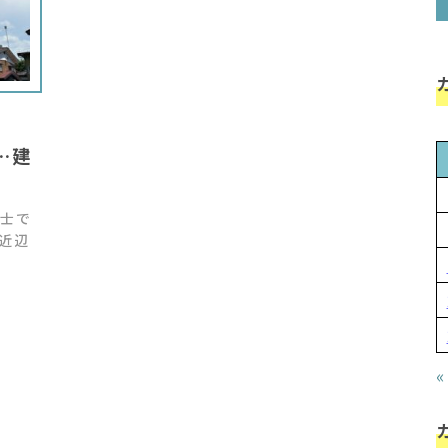
…建
士で
近辺
«