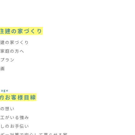
e
住建の家づくり
住建の家づくり
て家庭の方へ
フプラン
計画
tage
的お客様目線
ちの想い
大工がいる強み
探しのお手伝い
ルギー対策で安心して暮らせる家