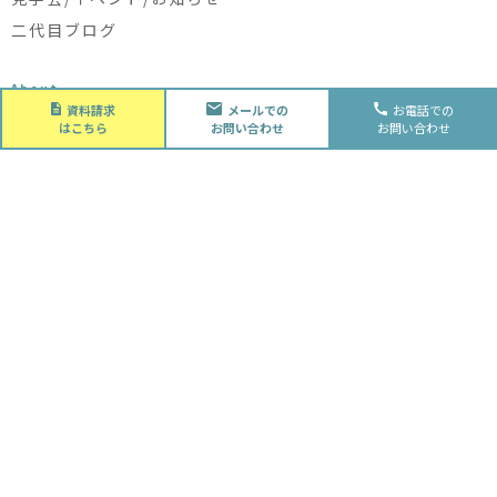
二代目ブログ
About
会社概要
資料請求
メールでの
お電話での
はこちら
お問い合わせ
お問い合わせ
会社概要
スタッフ紹介
採用情報
Future
水落住建の家づくり
水落住建の家づくり
子育て家庭の方へ
ライフプラン
資金計画