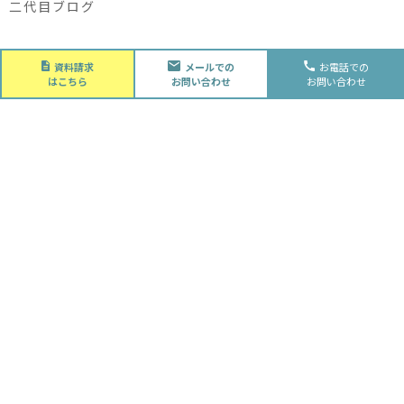
二代目ブログ
About
資料請求
メールでの
お電話での
会社概要
はこちら
お問い合わせ
お問い合わせ
会社概要
スタッフ紹介
採用情報
Future
水落住建の家づくり
水落住建の家づくり
子育て家庭の方へ
ライフプラン
資金計画
Advantage