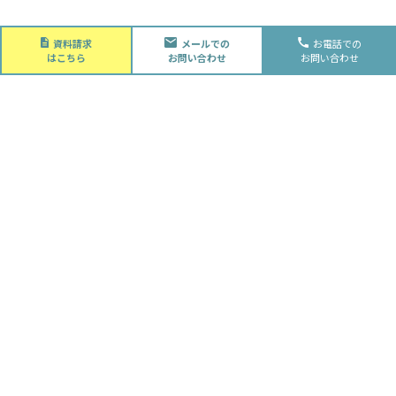
About
資料請求
メールでの
お電話での
会社概要
はこちら
お問い合わせ
お問い合わせ
会社概要
スタッフ紹介
採用情報
Future
水落住建の家づくり
水落住建の家づくり
子育て家庭の方へ
ライフプラン
資金計画
Advantage
徹底的お客様目線