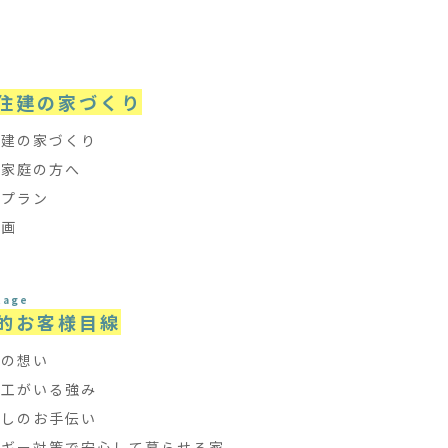
e
住建の家づくり
住建の家づくり
て家庭の方へ
フプラン
計画
tage
的お客様目線
ちの想い
大工がいる強み
探しのお手伝い
ルギー対策で安心して暮らせる家