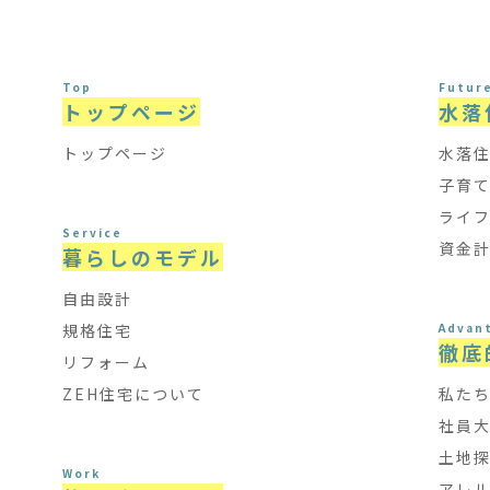
Top
Futur
トップページ
水落
トップページ
水落
子育
ライ
Service
資金
暮らしのモデル
自由設計
規格住宅
Advan
徹底
リフォーム
ZEH住宅について
私た
社員
土地
Work
アレ