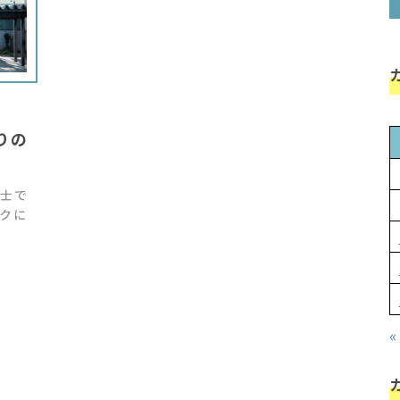
りの
士で
クに
«