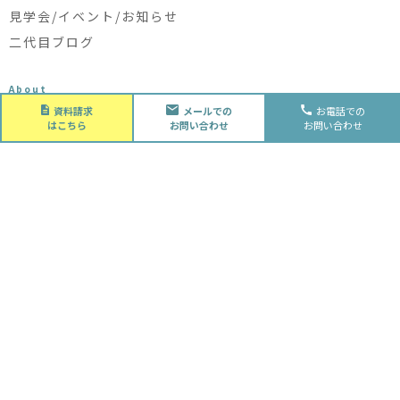
見学会/イベント/お知らせ
二代目ブログ
About
会社概要
資料請求
メールでの
お電話での
はこちら
お問い合わせ
お問い合わせ
会社概要
スタッフ紹介
採用情報
Future
水落住建の家づくり
水落住建の家づくり
子育て家庭の方へ
ライフプラン
資金計画