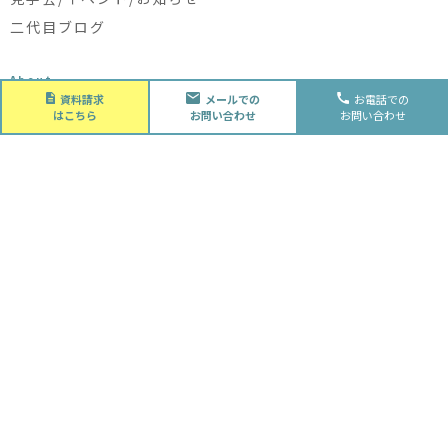
二代目ブログ
About
会社概要
資料請求
メールでの
お電話での
はこちら
お問い合わせ
お問い合わせ
会社概要
スタッフ紹介
採用情報
Future
水落住建の家づくり
水落住建の家づくり
子育て家庭の方へ
ライフプラン
資金計画