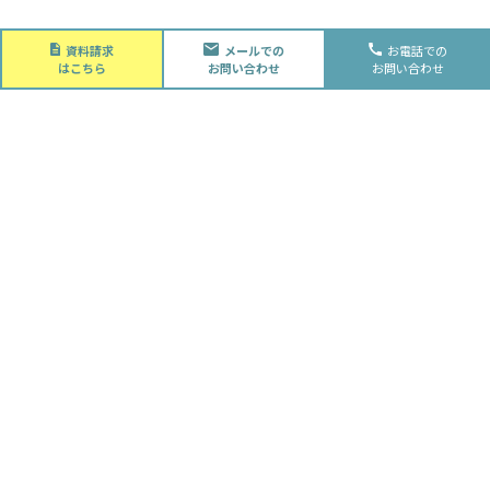
About
資料請求
メールでの
お電話での
会社概要
はこちら
お問い合わせ
お問い合わせ
会社概要
スタッフ紹介
採用情報
Future
水落住建の家づくり
水落住建の家づくり
子育て家庭の方へ
ライフプラン
資金計画
Advantage
徹底的お客様目線