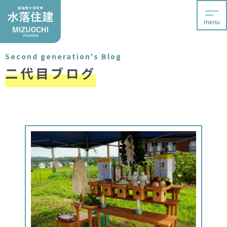
menu
Second generation's Blog
二代目ブログ