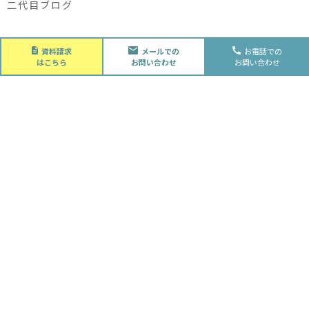
二代目ブログ
About
資料請求
メールでの
お電話での
会社概要
はこちら
お問い合わせ
お問い合わせ
会社概要
スタッフ紹介
採用情報
Future
水落住建の家づくり
水落住建の家づくり
子育て家庭の方へ
ライフプラン
資金計画
Advantage