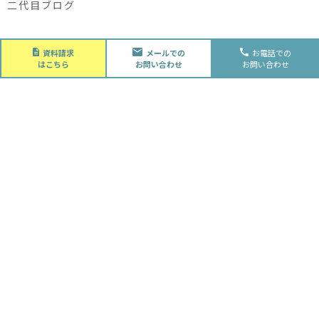
二代目ブログ
About
資料請求
メールでの
お電話での
会社概要
はこちら
お問い合わせ
お問い合わせ
会社概要
スタッフ紹介
採用情報
Future
水落住建の家づくり
水落住建の家づくり
子育て家庭の方へ
ライフプラン
資金計画
Advantage