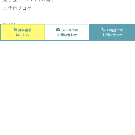
二代目ブログ
About
会社概要
資料請求
メールでの
お電話での
はこちら
お問い合わせ
お問い合わせ
会社概要
スタッフ紹介
採用情報
Future
水落住建の家づくり
水落住建の家づくり
子育て家庭の方へ
ライフプラン
資金計画