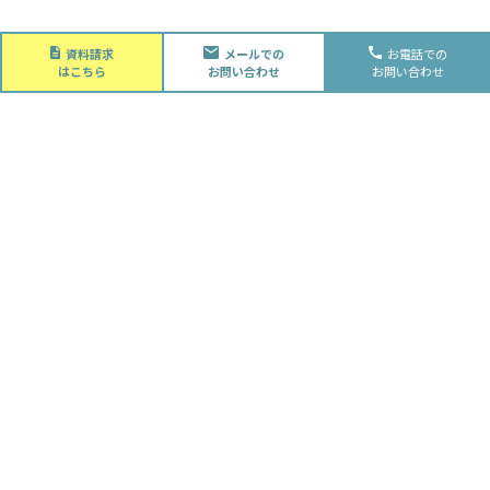
About
資料請求
メールでの
お電話での
会社概要
はこちら
お問い合わせ
お問い合わせ
会社概要
スタッフ紹介
採用情報
Future
水落住建の家づくり
水落住建の家づくり
子育て家庭の方へ
ライフプラン
資金計画
Advantage
徹底的お客様目線