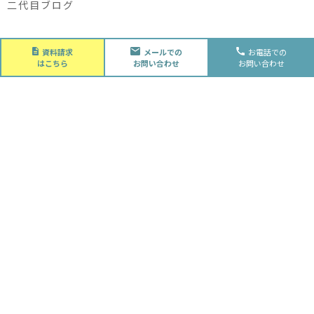
二代目ブログ
About
資料請求
メールでの
お電話での
会社概要
はこちら
お問い合わせ
お問い合わせ
会社概要
スタッフ紹介
採用情報
Future
水落住建の家づくり
水落住建の家づくり
子育て家庭の方へ
ライフプラン
資金計画
Advantage