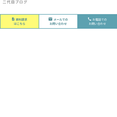
二代目ブログ
About
資料請求
メールでの
お電話での
会社概要
はこちら
お問い合わせ
お問い合わせ
会社概要
スタッフ紹介
採用情報
Future
水落住建の家づくり
水落住建の家づくり
子育て家庭の方へ
ライフプラン
資金計画
Advantage