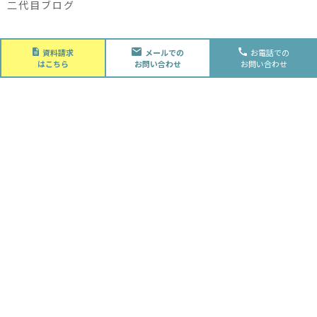
二代目ブログ
About
資料請求
メールでの
お電話での
会社概要
はこちら
お問い合わせ
お問い合わせ
会社概要
スタッフ紹介
採用情報
Future
水落住建の家づくり
水落住建の家づくり
子育て家庭の方へ
ライフプラン
資金計画
Advantage