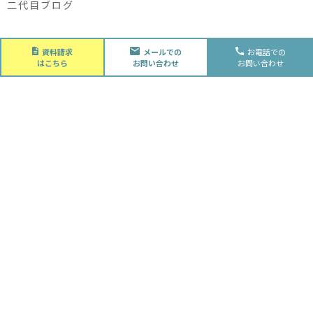
二代目ブログ
About
資料請求
メールでの
お電話での
会社概要
はこちら
お問い合わせ
お問い合わせ
会社概要
スタッフ紹介
採用情報
Future
水落住建の家づくり
水落住建の家づくり
子育て家庭の方へ
ライフプラン
資金計画
Advantage