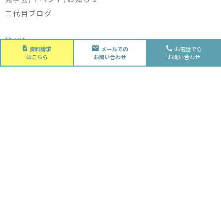
二代目ブログ
About
会社概要
資料請求
メールでの
お電話での
はこちら
お問い合わせ
お問い合わせ
会社概要
スタッフ紹介
採用情報
Future
水落住建の家づくり
水落住建の家づくり
子育て家庭の方へ
ライフプラン
資金計画