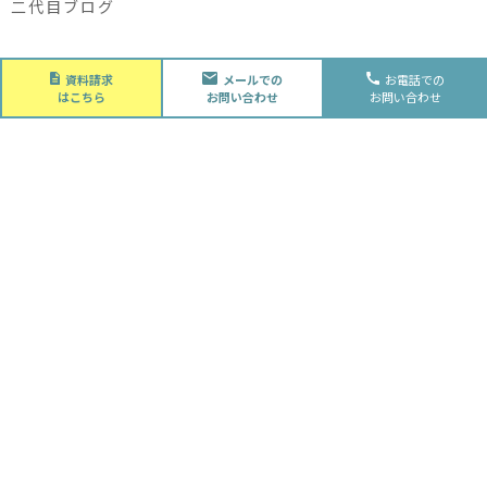
二代目ブログ
About
資料請求
メールでの
お電話での
会社概要
はこちら
お問い合わせ
お問い合わせ
会社概要
スタッフ紹介
採用情報
Future
水落住建の家づくり
水落住建の家づくり
子育て家庭の方へ
ライフプラン
資金計画
Advantage