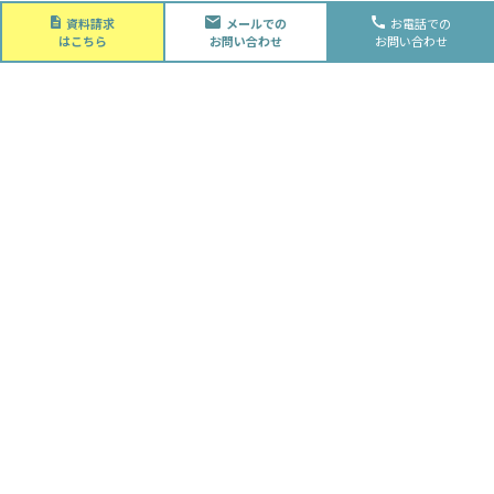
About
資料請求
メールでの
お電話での
会社概要
はこちら
お問い合わせ
お問い合わせ
会社概要
スタッフ紹介
採用情報
Future
水落住建の家づくり
水落住建の家づくり
子育て家庭の方へ
ライフプラン
資金計画
Advantage
徹底的お客様目線