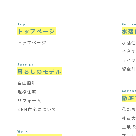
Top
Futur
トップページ
水落
トップページ
水落
子育
ライ
Service
資金
暮らしのモデル
自由設計
規格住宅
Advan
徹底
リフォーム
ZEH住宅について
私た
社員
土地
Work
アレ