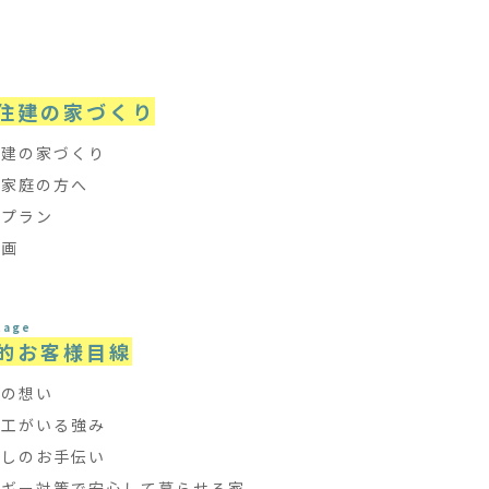
e
住建の家づくり
住建の家づくり
て家庭の方へ
フプラン
計画
tage
的お客様目線
ちの想い
大工がいる強み
探しのお手伝い
ルギー対策で安心して暮らせる家