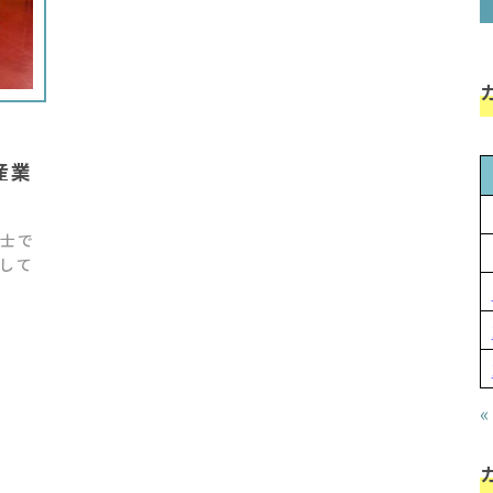
産業
士で
して
«