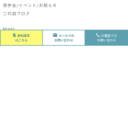
見学会/イベント/お知らせ
二代目ブログ
About
会社概要
資料請求
メールでの
お電話での
はこちら
お問い合わせ
お問い合わせ
会社概要
スタッフ紹介
採用情報
Future
水落住建の家づくり
水落住建の家づくり
子育て家庭の方へ
ライフプラン
資金計画