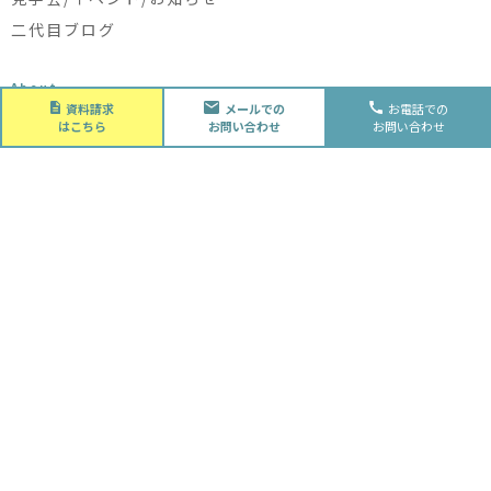
二代目ブログ
About
会社概要
資料請求
メールでの
お電話での
はこちら
お問い合わせ
お問い合わせ
会社概要
スタッフ紹介
採用情報
Future
水落住建の家づくり
水落住建の家づくり
子育て家庭の方へ
ライフプラン
資金計画