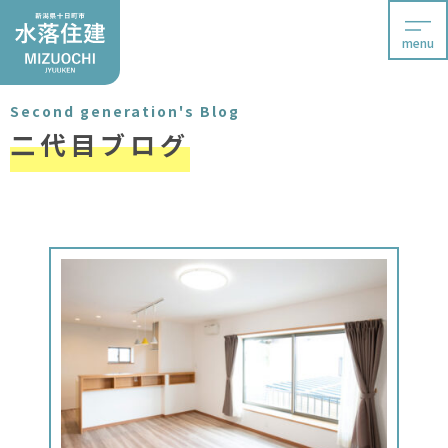
menu
Second generation's Blog
二代目ブログ