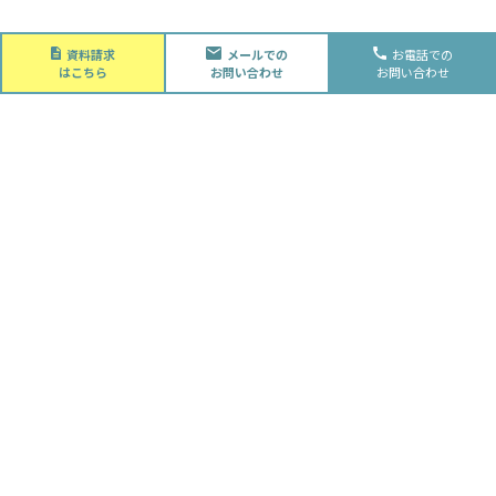
About
資料請求
メールでの
お電話での
会社概要
はこちら
お問い合わせ
お問い合わせ
会社概要
スタッフ紹介
採用情報
Future
水落住建の家づくり
水落住建の家づくり
子育て家庭の方へ
ライフプラン
資金計画
Advantage
徹底的お客様目線