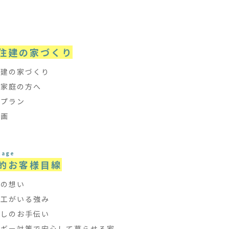
e
住建の家づくり
住建の家づくり
て家庭の方へ
フプラン
計画
tage
的お客様目線
ちの想い
大工がいる強み
探しのお手伝い
ルギー対策で安心して暮らせる家