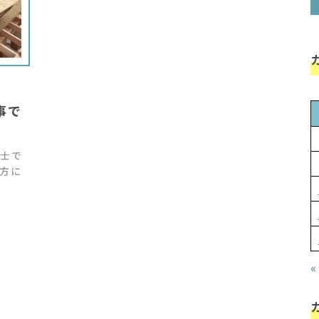
事で
士で
方に
«