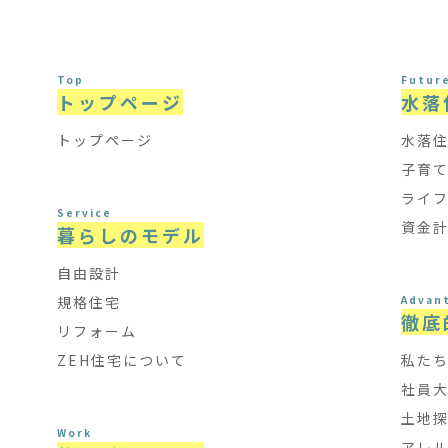
Top
Futur
トップページ
水落
トップページ
水落
子育
ライ
Service
資金
暮らしのモデル
自由設計
規格住宅
Advan
徹底
リフォーム
ZEH住宅について
私た
社員
土地
Work
アレ