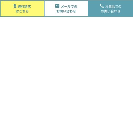
About
資料請求
メールでの
お電話での
会社概要
はこちら
お問い合わせ
お問い合わせ
会社概要
スタッフ紹介
採用情報
Future
水落住建の家づくり
水落住建の家づくり
子育て家庭の方へ
ライフプラン
資金計画
Advantage
徹底的お客様目線