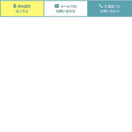
About
資料請求
メールでの
お電話での
会社概要
はこちら
お問い合わせ
お問い合わせ
会社概要
スタッフ紹介
採用情報
Future
水落住建の家づくり
水落住建の家づくり
子育て家庭の方へ
ライフプラン
資金計画
Advantage
徹底的お客様目線