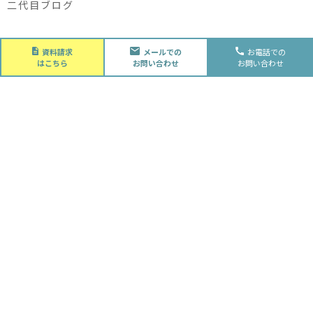
二代目ブログ
About
資料請求
メールでの
お電話での
会社概要
はこちら
お問い合わせ
お問い合わせ
会社概要
スタッフ紹介
採用情報
Future
水落住建の家づくり
水落住建の家づくり
子育て家庭の方へ
ライフプラン
資金計画
Advantage