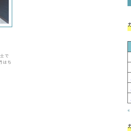
士で
門はち
«