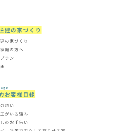
e
住建の家づくり
住建の家づくり
て家庭の方へ
フプラン
計画
tage
的お客様目線
ちの想い
大工がいる強み
探しのお手伝い
ルギー対策で安心して暮らせる家