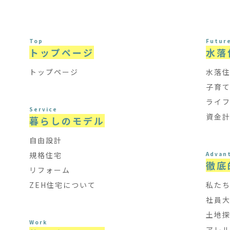
Top
Futur
トップページ
水落
トップページ
水落
子育
ライ
Service
資金
暮らしのモデル
自由設計
規格住宅
Advan
徹底
リフォーム
ZEH住宅について
私た
社員
土地
Work
アレ