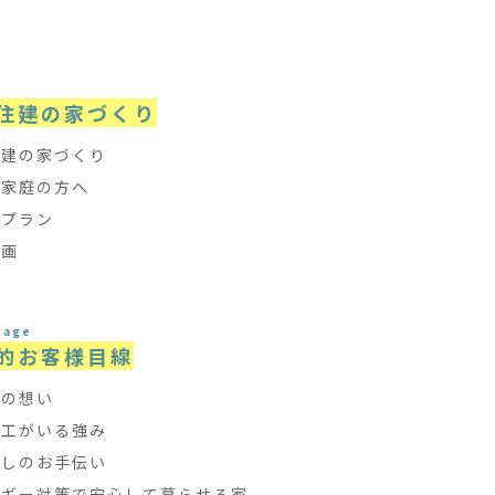
e
住建の家づくり
住建の家づくり
て家庭の方へ
フプラン
計画
tage
的お客様目線
ちの想い
大工がいる強み
探しのお手伝い
ルギー対策で安心して暮らせる家