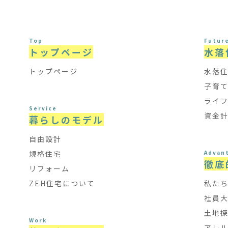
Top
Futur
トップページ
水落
トップページ
水落
子育
ライ
Service
資金
暮らしのモデル
自由設計
規格住宅
Advan
徹底
リフォーム
ZEH住宅について
私た
社員
土地
Work
アレ