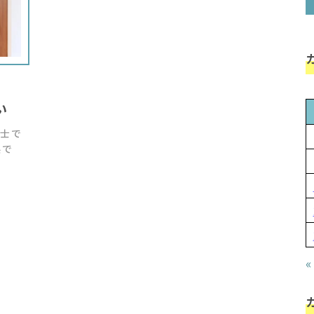
い
士で
県で
«